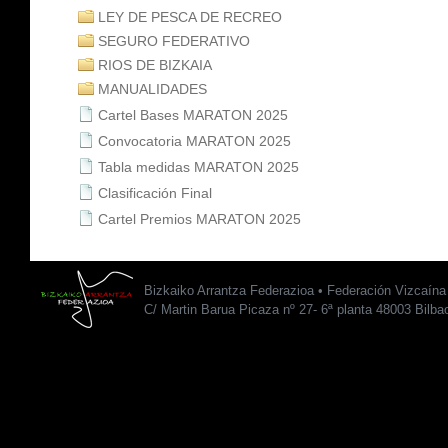
LEY DE PESCA DE RECREO
SEGURO FEDERATIVO
RIOS DE BIZKAIA
MANUALIDADES
Cartel Bases MARATON 2025
Convocatoria MARATON 2025
Tabla medidas MARATON 2025
Clasificación Final
Cartel Premios MARATON 2025
Bizkaiko Arrantza Federazioa • Federación Vizcaín
C/ Martin Barua Picaza nº 27- 6ª planta 48003 Bilba