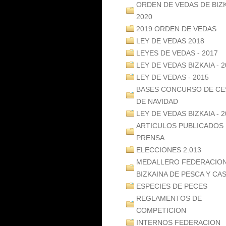
ORDEN DE VEDAS DE BIZ
2020
2019 ORDEN DE VEDAS
LEY DE VEDAS 2018
LEYES DE VEDAS - 2017
LEY DE VEDAS BIZKAIA - 2
LEY DE VEDAS - 2015
BASES CONCURSO DE CE
DE NAVIDAD
LEY DE VEDAS BIZKAIA - 2
ARTICULOS PUBLICADOS
PRENSA
ELECCIONES 2.013
MEDALLERO FEDERACIO
BIZKAINA DE PESCA Y CA
ESPECIES DE PECES
REGLAMENTOS DE
COMPETICION
INTERNOS FEDERACION