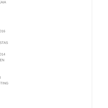
KAIA
016
STAS
014
 EN
N
STING