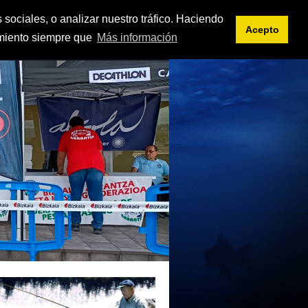
<< intranet
es
eu
 sociales, o analizar nuestro tráfico. Haciendo
Acepto
imiento siempre que
Más información
IFICACIONES
DOCUMENTOS
ENLACES