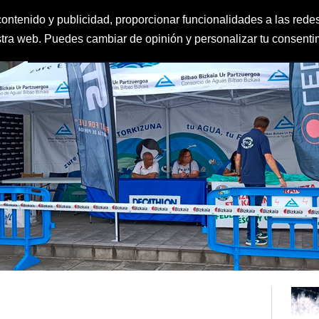
ontenido y publicidad, proporcionar funcionalidades a las redes
estra web. Puedes cambiar de opinión y personalizar tu consent
FEDERACIÓN
CLUBES
IGUALDAD Y PROTECCIÓN AL MENOR
CLAS
DEPORTE ESCOLAR
CALENDARIO
CONTACTO