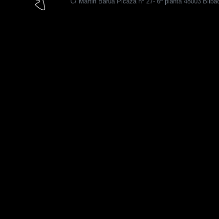
C/ Martin Barua Picaza nº 27- 6ª planta 48003 Bilba