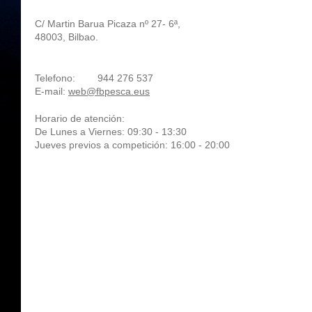
C/ Martin Barua Picaza nº 27- 6ª,
48003, Bilbao.
Telefono:
944 276 537
E-mail:
web@fbpesca.eus
Horario de atención:
De Lunes a Viernes: 09:30 - 13:30
Jueves previos a competición: 16:00 - 20:00