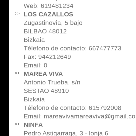
Web:
619481234
LOS CAZALLOS
Zugastinovia, 5 bajo
BILBAO 48012
Bizkaia
Télefono de contacto: 667477773
Fax: 944212649
Email: 0
MAREA VIVA
Antonio Trueba, s/n
SESTAO 48910
Bizkaia
Télefono de contacto: 615792008
Email: mareavivamareaviva@gmail.c
NINFA
Pedro Astigarraga, 3 - lonja 6