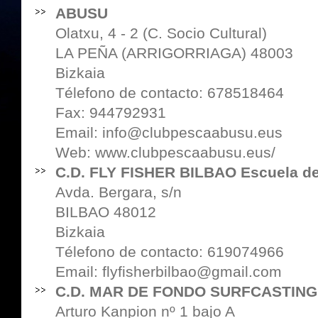
ABUSU
Olatxu, 4 - 2 (C. Socio Cultural)
LA PEÑA (ARRIGORRIAGA) 48003
Bizkaia
Télefono de contacto: 678518464
Fax: 944792931
Email: info@clubpescaabusu.eus
Web:
www.clubpescaabusu.eus/
C.D. FLY FISHER BILBAO Escuela d
Avda. Bergara, s/n
BILBAO 48012
Bizkaia
Télefono de contacto: 619074966
Email: flyfisherbilbao@gmail.com
C.D. MAR DE FONDO SURFCASTING
Arturo Kanpion nº 1 bajo A