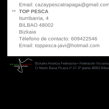
Email: cazaypescatrapaga@gmail.co
TOP PESCA
Iturribarria, 4
BILBAO 48002
Bizkaia
Télefono de contacto: 609422546
Email: toppesca-javi@hotmail.com
Bizkaiko Arrantza Federazioa • Federación Vizcaín
C/ Martin Barua Picaza nº 27- 6ª planta 48003 Bilba