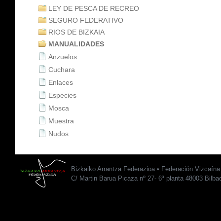
LEY DE PESCA DE RECREO
SEGURO FEDERATIVO
RIOS DE BIZKAIA
MANUALIDADES
Anzuelos
Cuchara
Enlaces
Especies
Mosca
Muestra
Nudos
Bizkaiko Arrantza Federazioa • Federación Vizcaín
C/ Martin Barua Picaza nº 27- 6ª planta 48003 Bilba