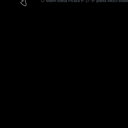
C/ Martin Barua Picaza nº 27- 6ª planta 48003 Bilba