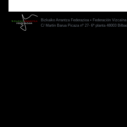
Bizkaiko Arrantza Federazioa • Federación Vizcaín
C/ Martin Barua Picaza nº 27- 6ª planta 48003 Bilba