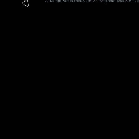
C/ Martin Barua Picaza nº 27- 6ª planta 48003 Bilba