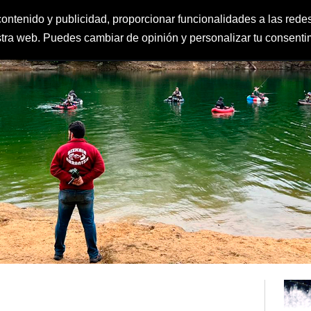
ontenido y publicidad, proporcionar funcionalidades a las redes
estra web. Puedes cambiar de opinión y personalizar tu consent
FEDERACIÓN
CLUBES
IGUALDAD Y PROTECCIÓN AL MENOR
CLAS
DEPORTE ESCOLAR
CALENDARIO
CONTACTO