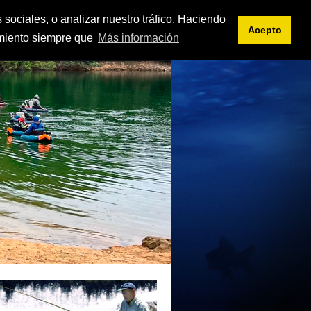
<< intranet
es
eu
 sociales, o analizar nuestro tráfico. Haciendo
Acepto
imiento siempre que
Más información
IFICACIONES
DOCUMENTOS
ENLACES