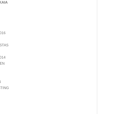
KAIA
016
STAS
014
 EN
N
STING