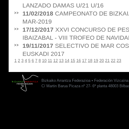
LANZADO DAMAS U/21 U/16
11/02/2018
CAMPEONATO DE BIZKA
MAR-2019
17/12/2017
XXVI CONCURSO DE PES
IBAIZABAL - VIII TROFEO DE NAVID
19/11/2017
SELECTIVO DE MAR COS
EUSKADI 2017
1
2
3
4
5
6
7
8
10
11
12
13
14
15
16
17
18
19
20
21
22
23
Bizkaiko Arrantza Federazioa • Federación Vizcaín
C/ Martin Barua Picaza nº 27- 6ª planta 48003 Bilba