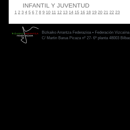
INFANTIL Y JUVENTUD
1
2
3
4
5
6
7
8
9
10
11
12
13
14
15
16
18
19
20
21
22
23
Bizkaiko Arrantza Federazioa • Federación Vizcaín
C/ Martin Barua Picaza nº 27- 6ª planta 48003 Bilba