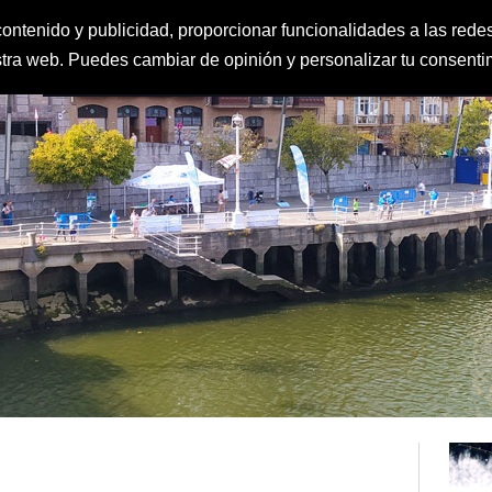
ontenido y publicidad, proporcionar funcionalidades a las redes
estra web. Puedes cambiar de opinión y personalizar tu consent
FEDERACIÓN
CLUBES
IGUALDAD Y PROTECCIÓN AL MENOR
CLAS
DEPORTE ESCOLAR
CALENDARIO
CONTACTO