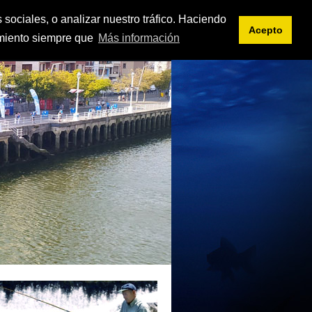
<< intranet
es
eu
 sociales, o analizar nuestro tráfico. Haciendo
Acepto
imiento siempre que
Más información
IFICACIONES
DOCUMENTOS
ENLACES