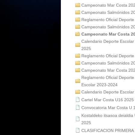
Campeonato Mar Costa 20
Campeonato Salmónidos 2
Reglamento Oficial Deporte
Campeonato Salmónidos 2
Campeonato Mar Costa 2
Calendario Deporte Escolar
2025
Reglamento Oficial Deporte
Campeonato Salmónidos 2
Campeonato Mar Costa 20
Reglamento Oficial Deporte
Escolar 2023-2024
Calendario Deporte Escola
Cartel Mar Costa U16 2025
Convocatoria Mar Costa U 
Kostaldeko itsasoa deialdia
2025
CLASIFICACION PRIMERA