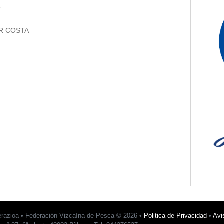
A
AR COSTA
erazioa • Federación Vizcaína de Pesca © 2026 •
Politica de Privacidad
•
Avi