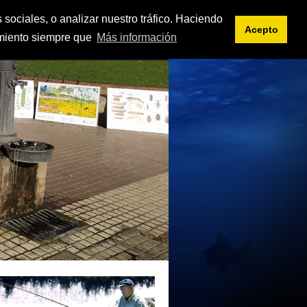
<< intranet
es
eu
 sociales, o analizar nuestro tráfico. Haciendo
Acepto
imiento siempre que
Más información
IFICACIONES
DOCUMENTOS
ENLACES