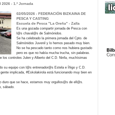
 2026 - 1.ª Jornada
02/05/2026 - FEDERACIÓN BIZKAINA DE
PESCA Y CASTING
Escuela de Pesca "La Oreña" - Zalla
Es una gozada compartir jornada de Pesca con
l@s chaval@s de Salmónidos.
Se ha celebrado la primera jornada del Cpto. de
Salmónidos Juvenil y lo hemos pasado muy bien.
No se ha pescado tanto como nos hubiera gustado
pero es que no había mucha trucha, sin palabras.
de los controles Julen y Alberto del C.D. Ninfa, muchísimas
do su equipo con l@s entrenador@s Estela e Íñigo y C.D.
 gente implicada, #Eskolakirola está funcionando muy bien en
o duro que se hace, estamos muy orgullos@s de ell@s.
o, sábado.