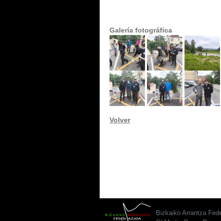
Galería fotográfica
Volver
Bizkaiko Arrantza Fed