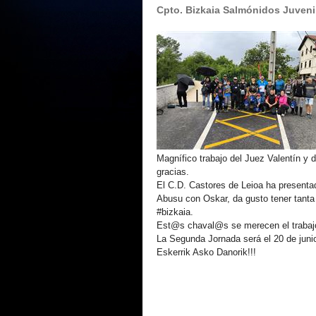
Cpto. Bizkaia Salmónidos Juvenil
Magnífico trabajo del Juez Valentín y 
gracias.
El C.D. Castores de Leioa ha presenta
Abusu con Oskar, da gusto tener tanta
#bizkaia.
Est@s chaval@s se merecen el trabaj
La Segunda Jornada será el 20 de juni
Eskerrik Asko Danorik!!!