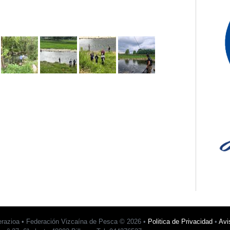
erazioa • Federación Vizcaína de Pesca © 2026 •
Politica de Privacidad
•
Avi