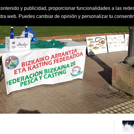
ontenido y publicidad, proporcionar funcionalidades a las redes
estra web. Puedes cambiar de opinión y personalizar tu consent
FEDERACIÓN
CLUBES
IGUALDAD Y PROTECCIÓN AL MENOR
CLAS
DEPORTE ESCOLAR
CALENDARIO
CONTACTO