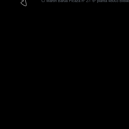
C/ Martin Barua Picaza nº 27- 6ª planta 48003 Bilba