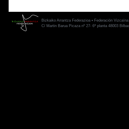
Bizkaiko Arrantza Federazioa • Federación Vizcaín
C/ Martin Barua Picaza nº 27- 6ª planta 48003 Bilba