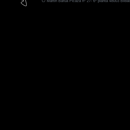
C/ Martin Barua Picaza nº 27- 6ª planta 48003 Bilba