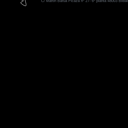
C/ Martin Barua Picaza nº 27- 6ª planta 48003 Bilba