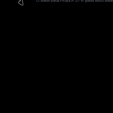
C/ Martin Barua Picaza nº 27- 6ª planta 48003 Bilba